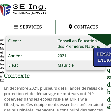
SERVICES
CONTACTS
Accueil
Client
Conseil en Éducation
Réalisations
des Premières Nations
Mesure
et
MESURES
a
DEMA
Année
2021
diagnostic
ET
de
EN LI
D
DIAGNOSTIQUE
bris
Lieu
Mauricie
d’équipements
Mesure
q
électriques
Contexte
et
à
s
Obedjiwan
diagnostic
d
En décembre 2021, plusieurs défaillances de relais de
de
b
protection et de démarrage de moteurs ont été
bris
d
observées dans les écoles Niska et Mikisiw à
d'équipements
Obedjiwan. Ces équipements essentiels présentaient
é
des bris répétés, menaçant la continuité des services