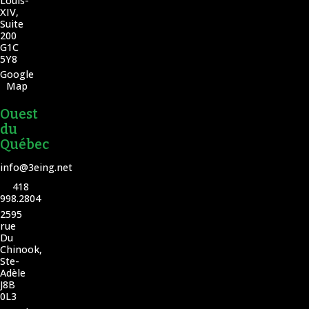
Louis-
XIV,
Suite
200
G1C
5Y8
Google
Map
Ouest
du
Québec
info@3eing.net
418
998.2804
2595
rue
Du
Chinook,
Ste-
Adèle
J8B
0L3