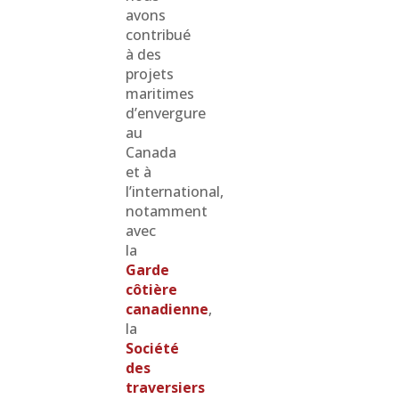
avons
contribué
à des
projets
maritimes
d’envergure
au
Canada
et à
l’international,
notamment
avec
la
Garde
côtière
canadienne
,
la
Société
des
traversiers