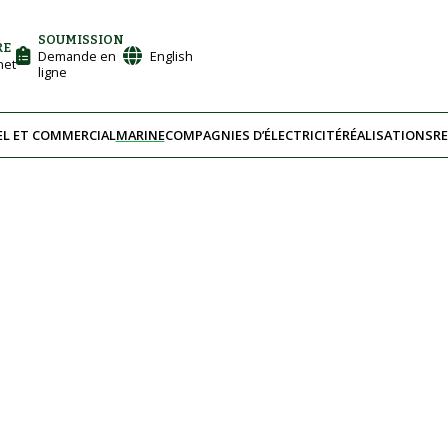
SOUMISSION
RE
Demande en
English
net
ligne
EL ET COMMERCIAL
MARINE
COMPAGNIES D’ÉLECTRICITÉ
RÉALISATIONS
R