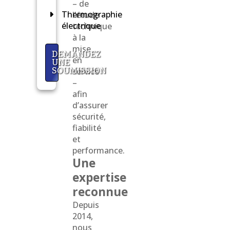
– de
Thermographie
l’étude
électrique
technique
à la
mise
DEMANDEZ
en
UNE
SOUMISSION
service
–
afin
d’assurer
sécurité,
fiabilité
et
performance.
Une
expertise
reconnue
Depuis
2014,
nous