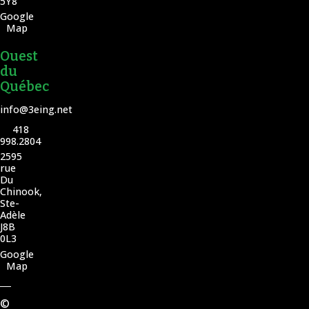
5Y8
Google
Map
Ouest
du
Québec
info@3eing.net
418
998.2804
2595
rue
Du
Chinook,
Ste-
Adèle
J8B
0L3
Google
Map
©