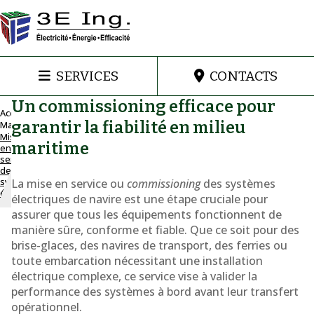
SERVICES
CONTACTS
Un commissioning efficace pour
Accueil
garantir la fiabilité en milieu
Marine
Mise
Mise en
maritime
en
service de
service
systèmes
de
systèmes
électriques
La mise en service ou
commissioning
des systèmes
électriques
de navires
électriques de navire est une étape cruciale pour
assurer que tous les équipements fonctionnent de
Mise
manière sûre, conforme et fiable. Que ce soit pour des
brise-glaces, des navires de transport, des ferries ou
en
toute embarcation nécessitant une installation
service
électrique complexe, ce service vise à valider la
performance des systèmes à bord avant leur transfert
pour
opérationnel.