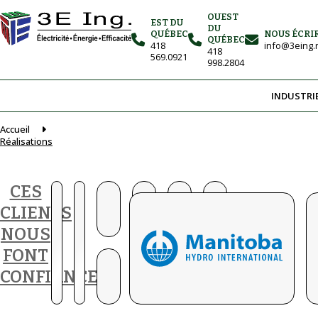
OUEST
EST DU
DU
QUÉBEC
NOUS ÉCRI
QUÉBEC
418
info@3eing.
418
569.0921
998.2804
INDUSTRI
Accueil
Réalisations
CES
CLIENTS
NOUS
FONT
CONFIANCE