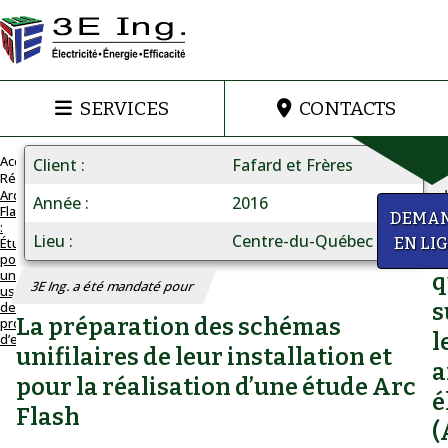
SERVICES
CONTACTS
Accueil
Client
Fafard et Frères
Réalisations
Arc
Année
2016
Flash
ARC
a
DEMA
:
FLASH
Lieu
Centre-du-Québec
Étude
EN LI
D
Étude
pour
une
q
pour
3E Ing. a été mandaté pour
usine
de
s
une
La préparation des schémas
production
l
d’engrais
usine
unifilaires de leur installation et
de
a
pour la réalisation d’une étude Arc
production
é
Flash
d’engrais
(