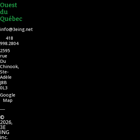
Ouest
du
Québec
info@3eing.net
418
998.2804
2595
rue
Du
Chinook,
Ste-
Adèle
J8B
0L3
Google
Map
©
2026,
3E
ING
inc.